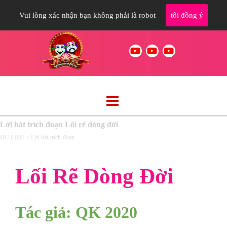
Vui lòng xác nhận bạn không phải là robot
tôi đồng ý
Lời hát trích đoạn Lối rẽ dòng đời
DU LIEU > Lời-hát-trích-đoạn
Lối Rẽ Dòng Đời
Tác giả: QK 2020